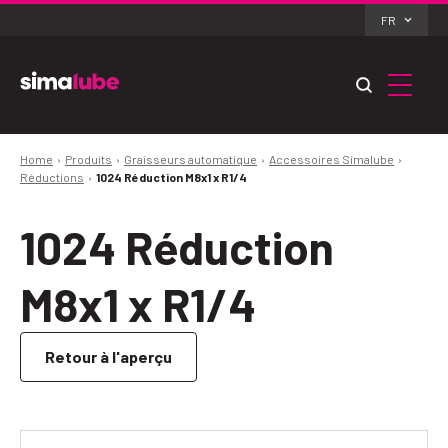
FR
Home
Produits
Graisseurs automatique
Accessoires Simalube
Réductions
1024 Réduction M8x1 x R1/4
1024 Réduction
M8x1 x R1/4
Retour à l'aperçu